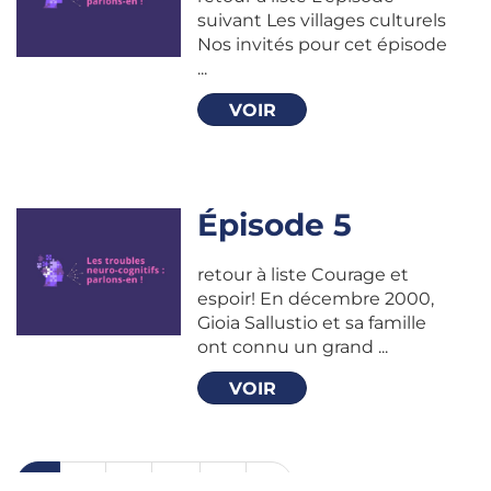
suivant Les villages culturels
Nos invités pour cet épisode
...
VOIR
Épisode 5
retour à liste Courage et
espoir! En décembre 2000,
Gioia Sallustio et sa famille
ont connu un grand ...
VOIR
1
2
3
4
5
>