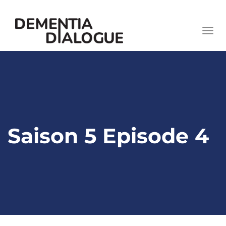
skip
to
Togg
content
navi
Saison 5 Episode 4