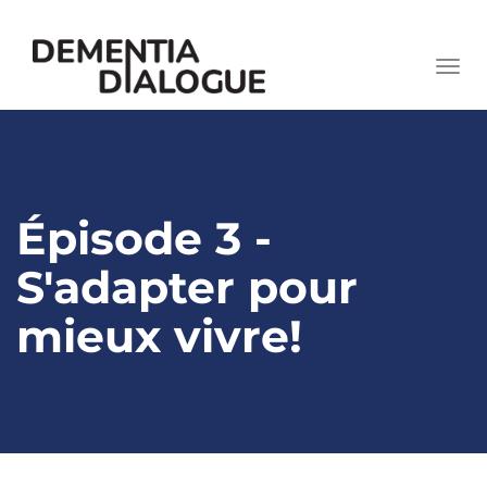
skip
to
Togg
content
navi
Épisode 3 -
S'adapter pour
mieux vivre!