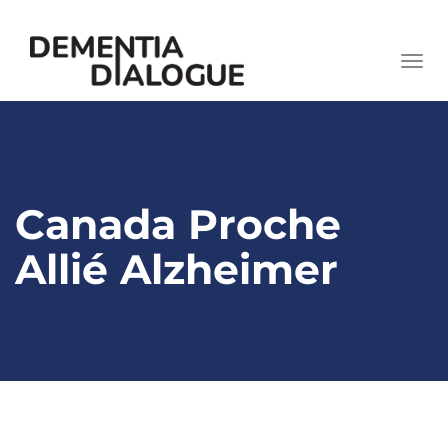
skip
to
Togg
content
navi
Canada Proche
Allié Alzheimer